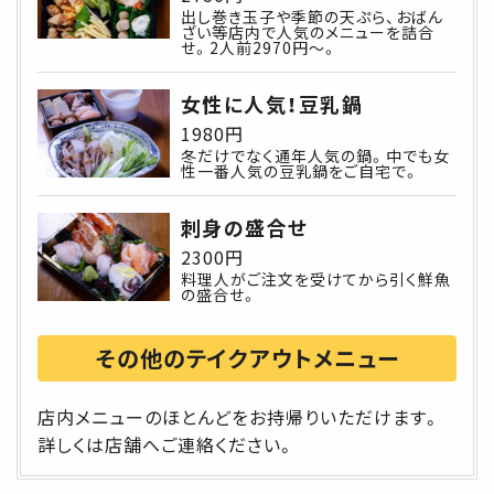
出し巻き玉子や季節の天ぷら、おばん
ざい等店内で人気のメニューを詰合
せ。2人前2970円～。
女性に人気！豆乳鍋
1980円
冬だけでなく通年人気の鍋。中でも女
性一番人気の豆乳鍋をご自宅で。
刺身の盛合せ
2300円
料理人がご注文を受けてから引く鮮魚
の盛合せ。
その他のテイクアウトメニュー
店内メニューのほとんどをお持帰りいただけます。
詳しくは店舗へご連絡ください。