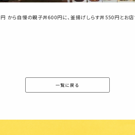
0円 から自慢の親子丼600円に、釜揚げしらす丼550円と
一覧に戻る