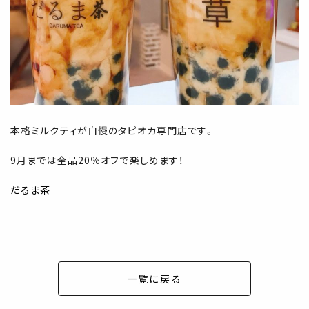
本格ミルクティが自慢のタピオカ専門店です。
9月までは全品20％オフで楽しめます！
だるま茶
一覧に戻る